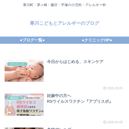
寒川町・茅ヶ崎・藤沢・平塚の小児科・アレルギー科
寒川こどもとアレルギーのブログ
●ブログ一覧●
●クリニックHP●
今日からはじめる、スキンケア
クリニック
2026.05.05
妊娠中の方へ
感染症
RSウイルスワクチン『アブリスボ』
2026.04.09